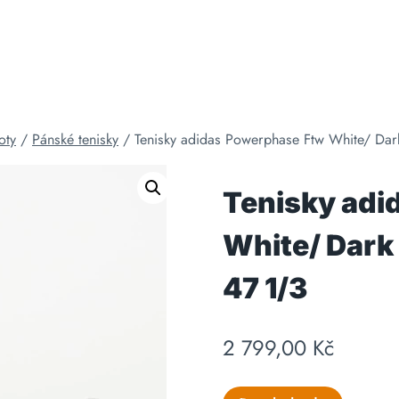
oty
/
Pánské tenisky
/
Tenisky adidas Powerphase Ftw White/ Dar
Tenisky adi
White/ Dark
47 1/3
2 799,00
Kč