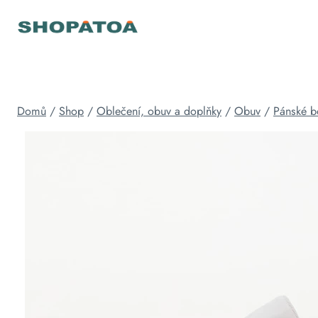
Přeskočit
na
obsah
Domů
/
Shop
/
Oblečení, obuv a doplňky
/
Obuv
/
Pánské b