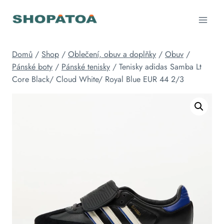
Přeskočit
na
obsah
Domů
/
Shop
/
Oblečení, obuv a doplňky
/
Obuv
/
Pánské boty
/
Pánské tenisky
/
Tenisky adidas Samba Lt
Core Black/ Cloud White/ Royal Blue EUR 44 2/3