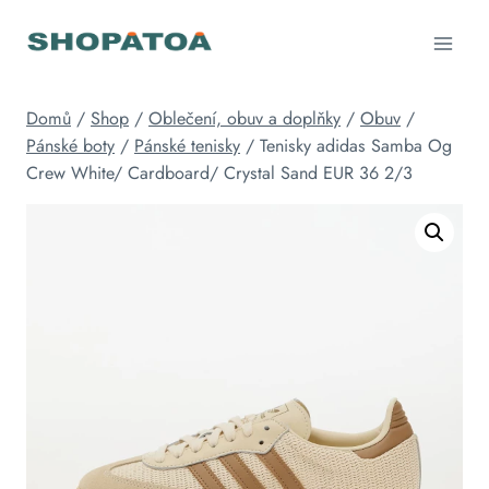
Přeskočit
na
obsah
Domů
/
Shop
/
Oblečení, obuv a doplňky
/
Obuv
/
Pánské boty
/
Pánské tenisky
/
Tenisky adidas Samba Og
Crew White/ Cardboard/ Crystal Sand EUR 36 2/3