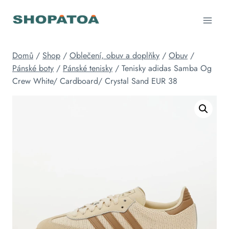
Přeskočit
na
obsah
Domů
/
Shop
/
Oblečení, obuv a doplňky
/
Obuv
/
Pánské boty
/
Pánské tenisky
/
Tenisky adidas Samba Og
Crew White/ Cardboard/ Crystal Sand EUR 38