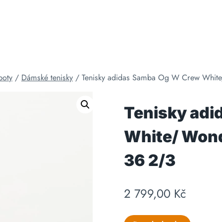
boty
/
Dámské tenisky
/
Tenisky adidas Samba Og W Crew White/
Tenisky adi
White/ Wond
36 2/3
2 799,00
Kč