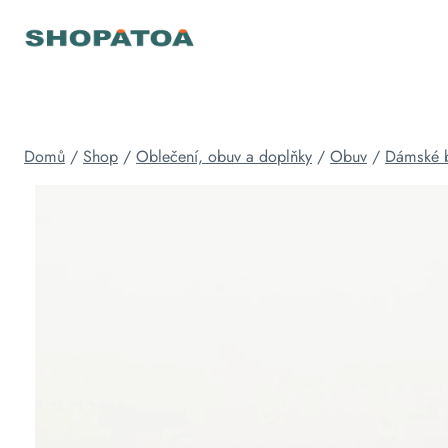
Přeskočit
na
obsah
Domů
/
Shop
/
Oblečení, obuv a doplňky
/
Obuv
/
Dámské 