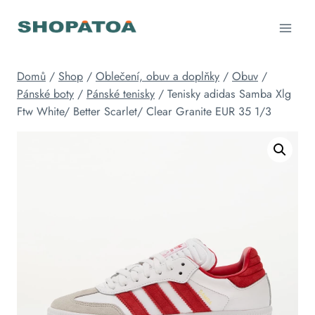
Přeskočit
na
obsah
Domů
/
Shop
/
Oblečení, obuv a doplňky
/
Obuv
/
Pánské boty
/
Pánské tenisky
/
Tenisky adidas Samba Xlg
Ftw White/ Better Scarlet/ Clear Granite EUR 35 1/3