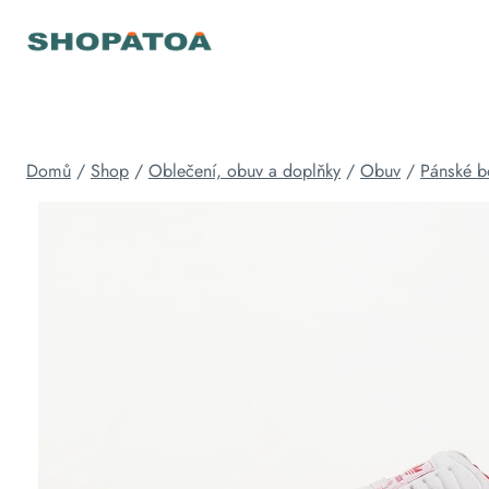
Přeskočit
na
obsah
Domů
/
Shop
/
Oblečení, obuv a doplňky
/
Obuv
/
Pánské b