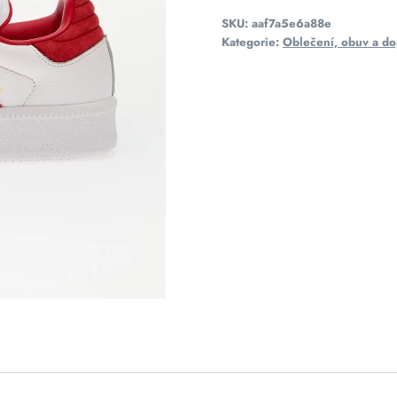
SKU:
aaf7a5e6a88e
Kategorie:
Oblečení, obuv a do