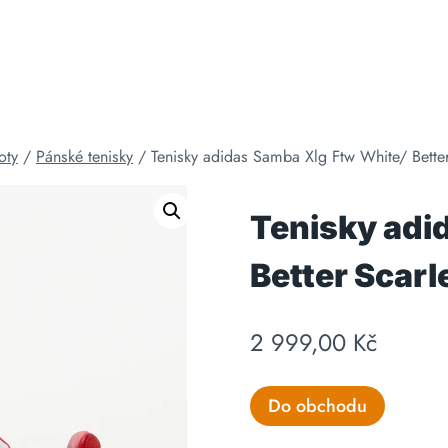
oty
/
Pánské tenisky
/
Tenisky adidas Samba Xlg Ftw White/ Bette
Tenisky adi
Better Scarl
2 999,00
Kč
Do obchodu