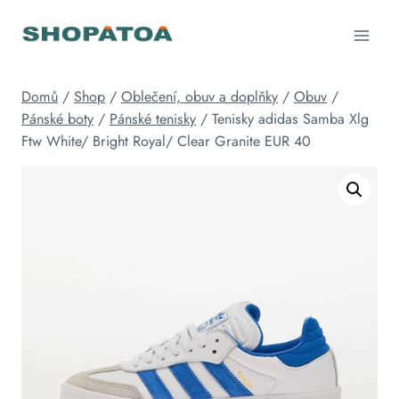
Přeskočit
na
obsah
Domů
/
Shop
/
Oblečení, obuv a doplňky
/
Obuv
/
Pánské boty
/
Pánské tenisky
/
Tenisky adidas Samba Xlg
Ftw White/ Bright Royal/ Clear Granite EUR 40