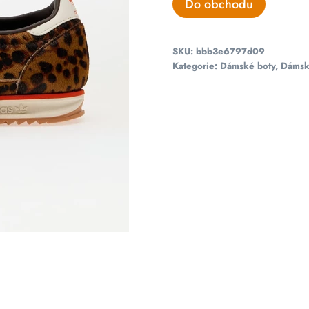
Do obchodu
SKU:
bbb3e6797d09
Kategorie:
Dámské boty
,
Dámsk