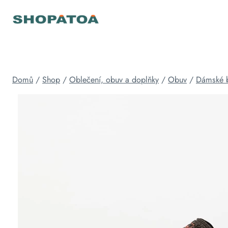
Přeskočit
na
obsah
Domů
/
Shop
/
Oblečení, obuv a doplňky
/
Obuv
/
Dámské 