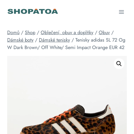
Přeskočit
na
obsah
Domů
/
Shop
/
Oblečení, obuv a doplňky
/
Obuv
/
Dámské boty
/
Dámské tenisky
/
Tenisky adidas SL 72 Og
W Dark Brown/ Off White/ Semi Impact Orange EUR 42