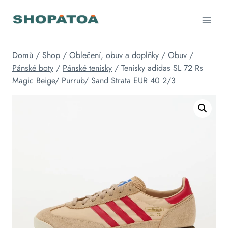
Přeskočit
na
obsah
Domů
/
Shop
/
Oblečení, obuv a doplňky
/
Obuv
/
Pánské boty
/
Pánské tenisky
/
Tenisky adidas SL 72 Rs
Magic Beige/ Purrub/ Sand Strata EUR 40 2/3