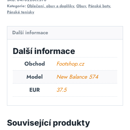
Kategorie:
Oblečení, obuv a doplňky
,
Obuv
,
Pánské boty
,
Pánské tenisky
Další informace
Další informace
Obchod
Footshop.cz
Model
New Balance 574
EUR
37.5
Související produkty