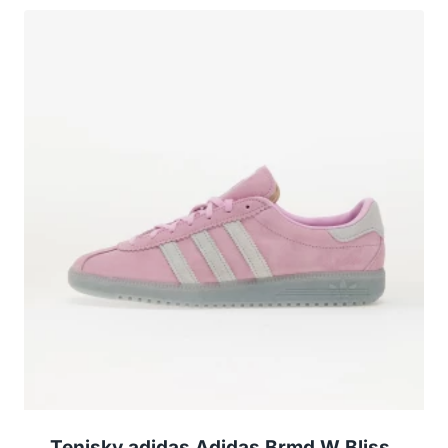
Tenisky adidas Adidas Brmd W Bliss