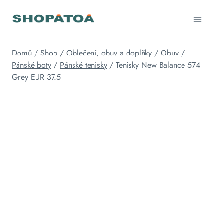
Přeskočit
na
obsah
Domů
/
Shop
/
Oblečení, obuv a doplňky
/
Obuv
/
Pánské boty
/
Pánské tenisky
/
Tenisky New Balance 574
Grey EUR 37.5