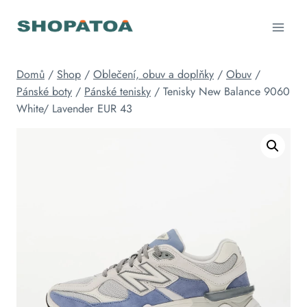
Přeskočit
na
obsah
Domů
/
Shop
/
Oblečení, obuv a doplňky
/
Obuv
/
Pánské boty
/
Pánské tenisky
/
Tenisky New Balance 9060
White/ Lavender EUR 43