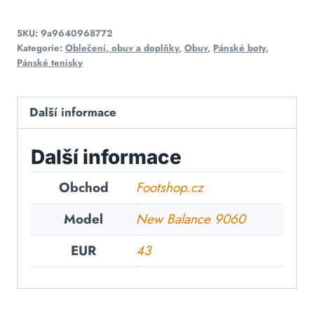
SKU:
9a9640968772
Kategorie:
Oblečení, obuv a doplňky
,
Obuv
,
Pánské boty
,
Pánské tenisky
Další informace
Další informace
Obchod
Footshop.cz
Model
New Balance 9060
EUR
43