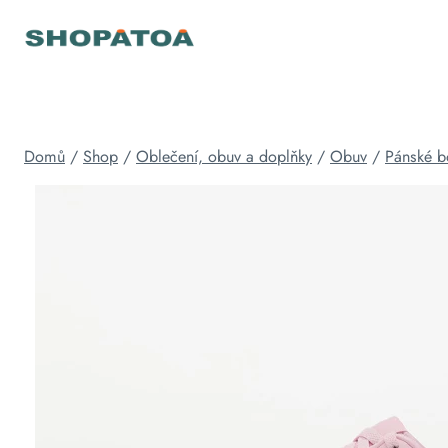
Přeskočit
na
obsah
Domů
/
Shop
/
Oblečení, obuv a doplňky
/
Obuv
/
Pánské b