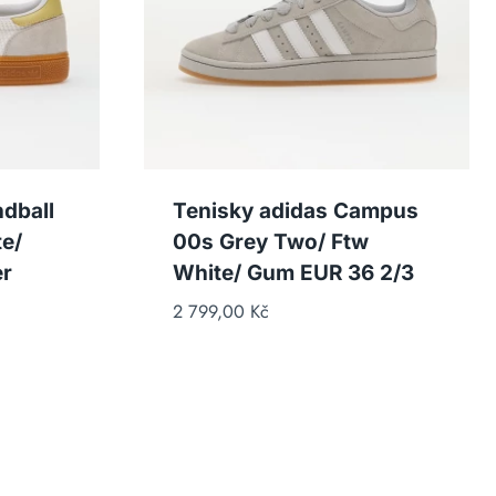
dball
Tenisky adidas Campus
e/
00s Grey Two/ Ftw
er
White/ Gum EUR 36 2/3
2 799,00
Kč