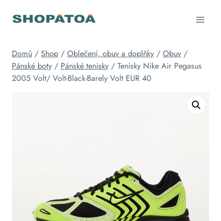
Přeskočit
na
obsah
Domů
/
Shop
/
Oblečení, obuv a doplňky
/
Obuv
/
Pánské boty
/
Pánské tenisky
/
Tenisky Nike Air Pegasus
2005 Volt/ Volt-Black-Barely Volt EUR 40