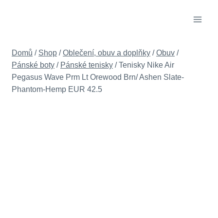
Přeskočit
na
obsah
Domů
/
Shop
/
Oblečení, obuv a doplňky
/
Obuv
/
Pánské boty
/
Pánské tenisky
/
Tenisky Nike Air
Pegasus Wave Prm Lt Orewood Brn/ Ashen Slate-
Phantom-Hemp EUR 42.5