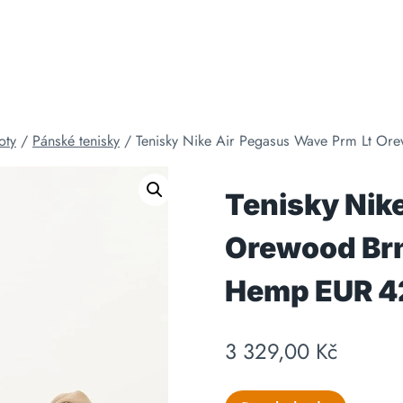
oty
/
Pánské tenisky
/
Tenisky Nike Air Pegasus Wave Prm Lt Or
Tenisky Nik
Orewood Brn
Hemp EUR 4
3 329,00
Kč