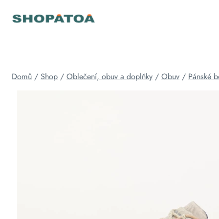
Přeskočit
na
obsah
Domů
/
Shop
/
Oblečení, obuv a doplňky
/
Obuv
/
Pánské b