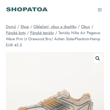
Přeskočit
na
obsah
Domů
/
Shop
/
Oblečení, obuv a doplňky
/
Obuv
/
Pánské boty
/
Pánské tenisky
/
Tenisky Nike Air Pegasus
Wave Prm Lt Orewood Brn/ Ashen Slate-Phantom-Hemp
EUR 45.5