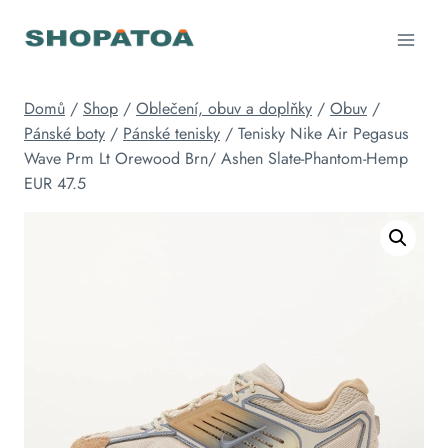
Přeskočit
na
obsah
Domů
/
Shop
/
Oblečení, obuv a doplňky
/
Obuv
/
Pánské boty
/
Pánské tenisky
/
Tenisky Nike Air Pegasus
Wave Prm Lt Orewood Brn/ Ashen Slate-Phantom-Hemp
EUR 47.5