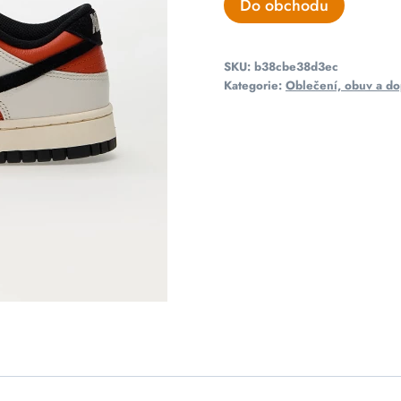
Do obchodu
SKU:
b38cbe38d3ec
Kategorie:
Oblečení, obuv a do