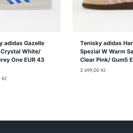
y adidas Gazelle
Tenisky adidas Han
 Crystal White/
Spezial W Warm S
Grey One EUR 43
Clear Pink/ Gum5 
2 699,00
Kč
0
Kč