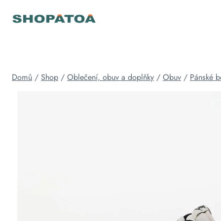
Přeskočit
na
obsah
Domů
/
Shop
/
Oblečení, obuv a doplňky
/
Obuv
/
Pánské b