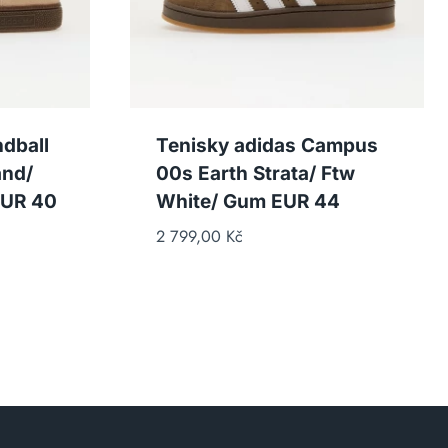
dball
Tenisky adidas Campus
and/
00s Earth Strata/ Ftw
EUR 40
White/ Gum EUR 44
2 799,00
Kč