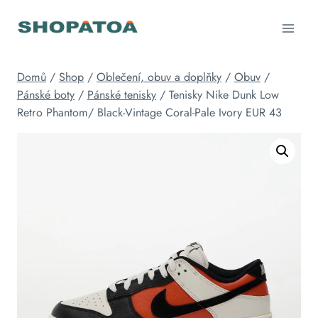
Přeskočit
na
obsah
Domů
/
Shop
/
Oblečení, obuv a doplňky
/
Obuv
/
Pánské boty
/
Pánské tenisky
/
Tenisky Nike Dunk Low
Retro Phantom/ Black-Vintage Coral-Pale Ivory EUR 43