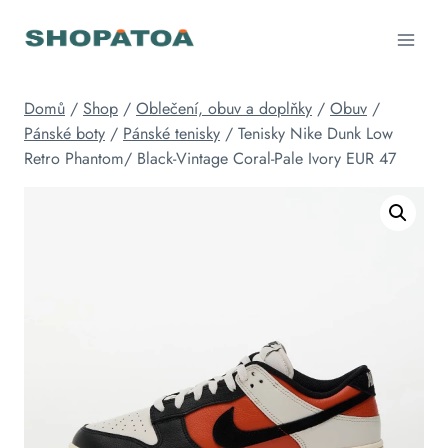
Přeskočit
na
obsah
Domů
/
Shop
/
Oblečení, obuv a doplňky
/
Obuv
/
Pánské boty
/
Pánské tenisky
/
Tenisky Nike Dunk Low
Retro Phantom/ Black-Vintage Coral-Pale Ivory EUR 47