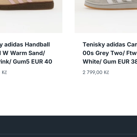
y adidas Handball
Tenisky adidas C
l W Warm Sand/
00s Grey Two/ Ftw
Pink/ Gum5 EUR 40
White/ Gum EUR 38
0
Kč
2 799,00
Kč