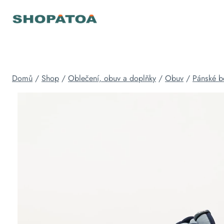
Přeskočit
na
obsah
Domů
/
Shop
/
Oblečení, obuv a doplňky
/
Obuv
/
Pánské b