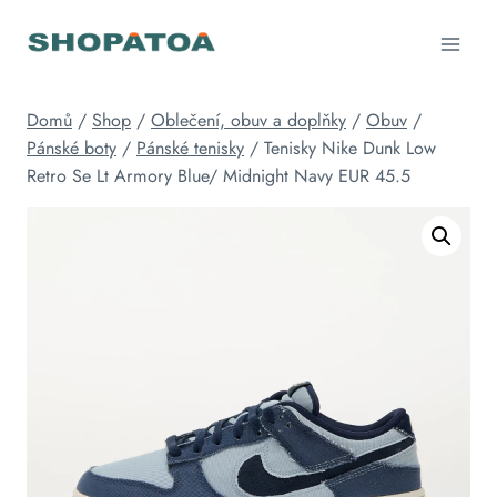
Přeskočit
na
obsah
Domů
/
Shop
/
Oblečení, obuv a doplňky
/
Obuv
/
Pánské boty
/
Pánské tenisky
/
Tenisky Nike Dunk Low
Retro Se Lt Armory Blue/ Midnight Navy EUR 45.5