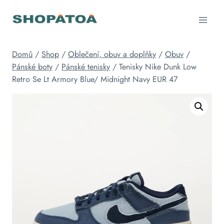
Přeskočit
na
obsah
Domů
/
Shop
/
Oblečení, obuv a doplňky
/
Obuv
/
Pánské boty
/
Pánské tenisky
/
Tenisky Nike Dunk Low
Retro Se Lt Armory Blue/ Midnight Navy EUR 47