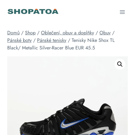
Přeskočit
na
obsah
Domů
/
Shop
/
Oblečení, obuv a doplňky
/
Obuv
/
Pánské boty
/
Pánské tenisky
/
Tenisky Nike Shox TL
Black/ Metallic Silver-Racer Blue EUR 45.5