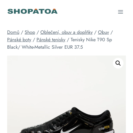
Přeskočit
na
obsah
Domů
/
Shop
/
Oblečení, obuv a doplňky
/
Obuv
/
Pánské boty
/
Pánské tenisky
/
Tenisky Nike T90 Sp
Black/ White-Metallic Silver EUR 37.5