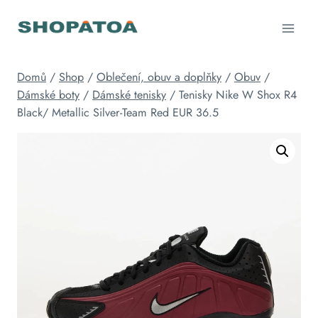
Přeskočit
na
obsah
Domů
/
Shop
/
Oblečení, obuv a doplňky
/
Obuv
/
Dámské boty
/
Dámské tenisky
/
Tenisky Nike W Shox R4
Black/ Metallic Silver-Team Red EUR 36.5