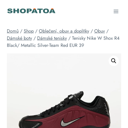
Přeskočit
na
obsah
Domů
/
Shop
/
Oblečení, obuv a doplňky
/
Obuv
/
Dámské boty
/
Dámské tenisky
/
Tenisky Nike W Shox R4
Black/ Metallic Silver-Team Red EUR 39