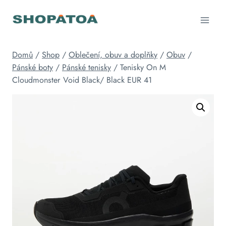
Přeskočit
na
obsah
Domů
/
Shop
/
Oblečení, obuv a doplňky
/
Obuv
/
Pánské boty
/
Pánské tenisky
/
Tenisky On M
Cloudmonster Void Black/ Black EUR 41