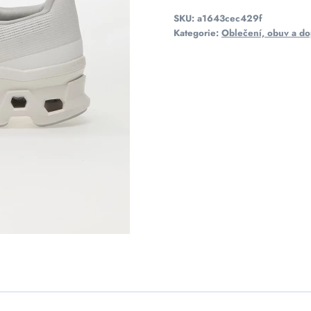
SKU:
a1643cec429f
Kategorie:
Oblečení, obuv a do