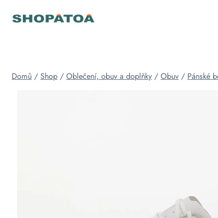
Přeskočit
na
obsah
Domů
/
Shop
/
Oblečení, obuv a doplňky
/
Obuv
/
Pánské b