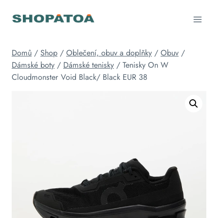
Přeskočit
na
obsah
Domů
/
Shop
/
Oblečení, obuv a doplňky
/
Obuv
/
Dámské boty
/
Dámské tenisky
/
Tenisky On W
Cloudmonster Void Black/ Black EUR 38