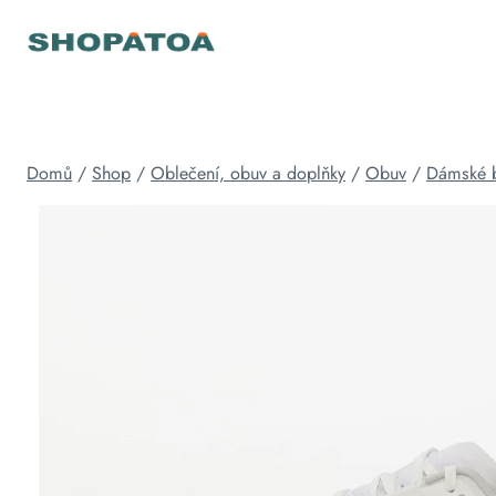
Přeskočit
na
obsah
Domů
/
Shop
/
Oblečení, obuv a doplňky
/
Obuv
/
Dámské 