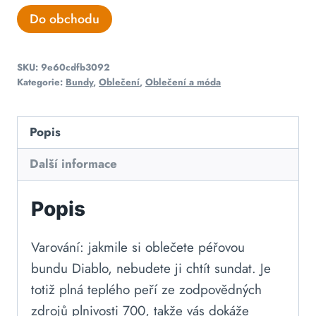
Do obchodu
SKU:
9e60cdfb3092
Kategorie:
Bundy
,
Oblečení
,
Oblečení a móda
Popis
Další informace
Popis
Varování: jakmile si oblečete péřovou
bundu Diablo, nebudete ji chtít sundat. Je
totiž plná teplého peří ze zodpovědných
zdrojů plnivosti 700, takže vás dokáže