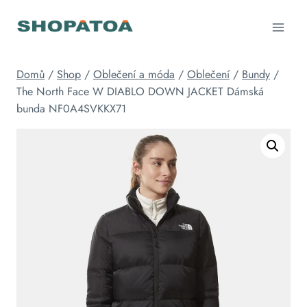
Přeskočit
na
obsah
Domů
/
Shop
/
Oblečení a móda
/
Oblečení
/
Bundy
/
The North Face W DIABLO DOWN JACKET Dámská
bunda NF0A4SVKKX71