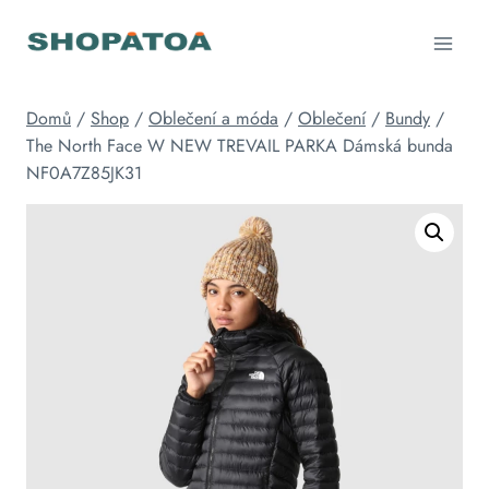
Přeskočit
na
obsah
Domů
/
Shop
/
Oblečení a móda
/
Oblečení
/
Bundy
/
The North Face W NEW TREVAIL PARKA Dámská bunda
NF0A7Z85JK31