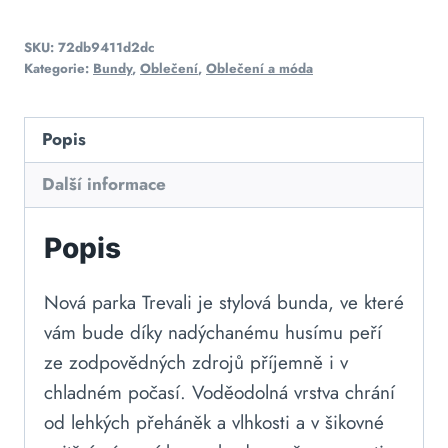
SKU:
72db9411d2dc
Kategorie:
Bundy
,
Oblečení
,
Oblečení a móda
Popis
Další informace
Popis
Nová parka Trevali je stylová bunda, ve které
vám bude díky nadýchanému husímu peří
ze zodpovědných zdrojů příjemně i v
chladném počasí. Voděodolná vrstva chrání
od lehkých přeháněk a vlhkosti a v šikovné