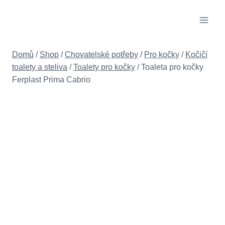
Přeskočit
na
obsah
Domů
/
Shop
/
Chovatelské potřeby
/
Pro kočky
/
Kočičí
toalety a steliva
/
Toalety pro kočky
/
Toaleta pro kočky
Ferplast Prima Cabrio