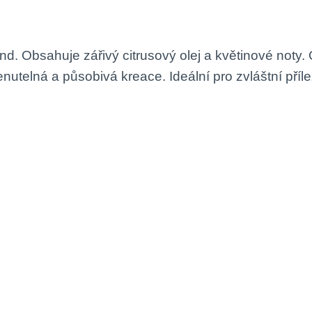
d. Obsahuje zářivý citrusový olej a květinové noty
telná a působivá kreace. Ideální pro zvláštní přílež