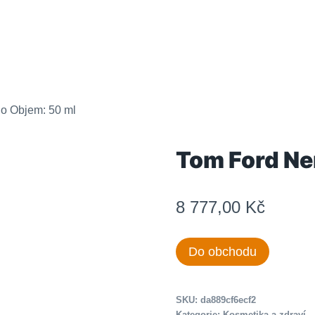
no Objem: 50 ml
Tom Ford Ner
8 777,00
Kč
Do obchodu
SKU:
da889cf6ecf2
Kategorie:
Kosmetika a zdraví