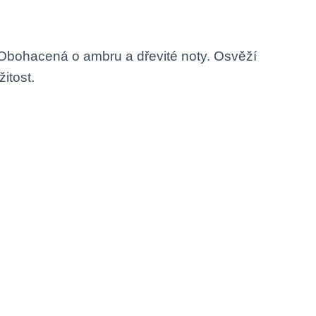
. Obohacená o ambru a dřevité noty. Osvěží
itost.