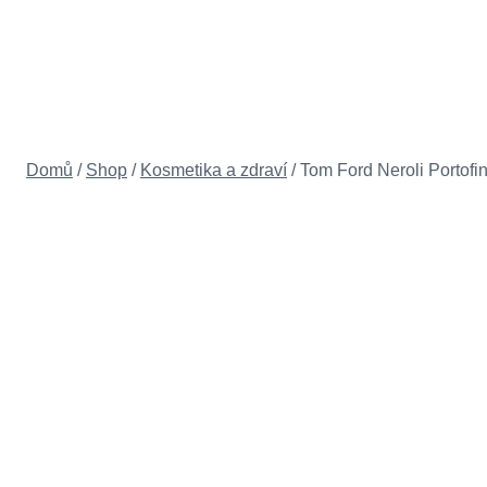
Přeskočit
na
obsah
Domů
/
Shop
/
Kosmetika a zdraví
/
Tom Ford Neroli Portofi