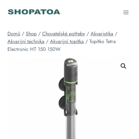
Přeskočit
na
obsah
Domů
/
Shop
/
Chovatelské potřeby
/
Akvaristika
/
Akvarijní technika
/
Akvarijní topítka
/
Topítko Tetra
Electronic HT 150 150W