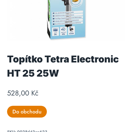
Topítko Tetra Electronic
HT 25 25W
528,00
Kč
Do obchodu
SKU:
0028d42ae623