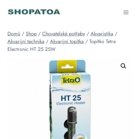
Přeskočit
na
obsah
Domů
/
Shop
/
Chovatelské potřeby
/
Akvaristika
/
Akvarijní technika
/
Akvarijní topítka
/
Topítko Tetra
Electronic HT 25 25W