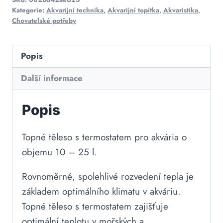
Kategorie:
Akvarijní technika
,
Akvarijní topítka
,
Akvaristika
,
Chovatelské potřeby
Popis
Další informace
Popis
Topné těleso s termostatem pro akvária o
objemu 10 – 25 l.
Rovnoměrné, spolehlivé rozvedení tepla je
základem optimálního klimatu v akváriu.
Topné těleso s termostatem zajišťuje
optimální teplotu v mořských a