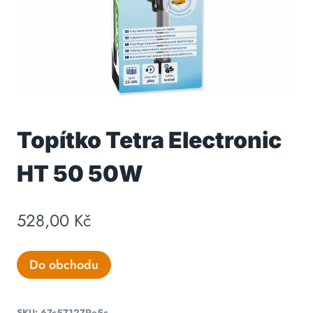
Topítko Tetra Electronic
HT 50 50W
528,00
Kč
Do obchodu
SKU:
67c571279e5c