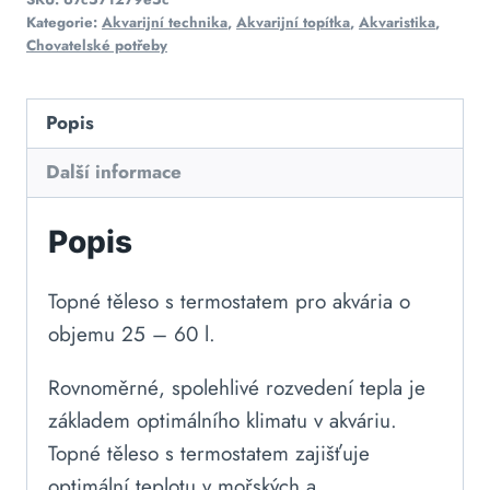
Kategorie:
Akvarijní technika
,
Akvarijní topítka
,
Akvaristika
,
Chovatelské potřeby
Popis
Další informace
Popis
Topné těleso s termostatem pro akvária o
objemu 25 – 60 l.
Rovnoměrné, spolehlivé rozvedení tepla je
základem optimálního klimatu v akváriu.
Topné těleso s termostatem zajišťuje
optimální teplotu v mořských a