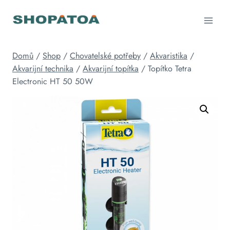
Přeskočit
na
obsah
Domů
/
Shop
/
Chovatelské potřeby
/
Akvaristika
/
Akvarijní technika
/
Akvarijní topítka
/
Topítko Tetra
Electronic HT 50 50W