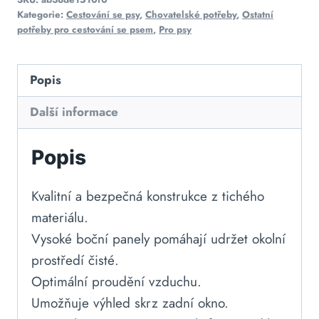
Kategorie:
Cestování se psy
,
Chovatelské potřeby
,
Ostatní
potřeby pro cestování se psem
,
Pro psy
Popis
Další informace
Popis
Kvalitní a bezpečná konstrukce z tichého
materiálu.
Vysoké boční panely pomáhají udržet okolní
prostředí čisté.
Optimální proudění vzduchu.
Umožňuje výhled skrz zadní okno.