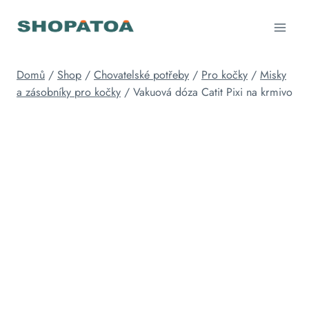
Přeskočit
na
obsah
Domů
/
Shop
/
Chovatelské potřeby
/
Pro kočky
/
Misky
a zásobníky pro kočky
/
Vakuová dóza Catit Pixi na krmivo