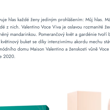
je hlas každé ženy jediným prohlášením: Můj hlas. Má s
každé z nich. Valentino Voce Viva je oslavou rozmanité ž
něný mandarinkou. Pomerančový květ a gardénie tvoří b
ý květinový buket se díky intenzivnímu akordu mechu st
y módního domu Maison Valentino a ženskosti vůně Voce
ce 2020.