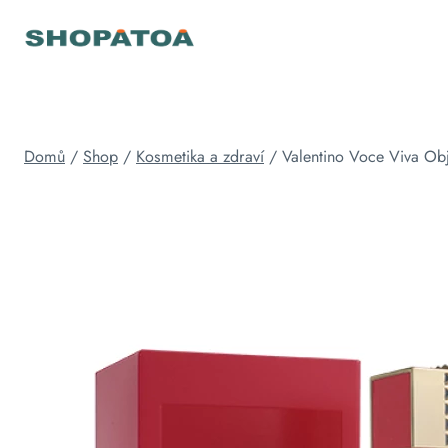
Přeskočit
na
obsah
Domů
/
Shop
/
Kosmetika a zdraví
/
Valentino Voce Viva Ob