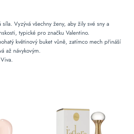
íla. Vyzývá všechny ženy, aby žily své sny a
enskosti, typické pro značku Valentino.
ohatý květinový buket vůně, zatímco mech přináší
ává až návykovým.
 Viva.