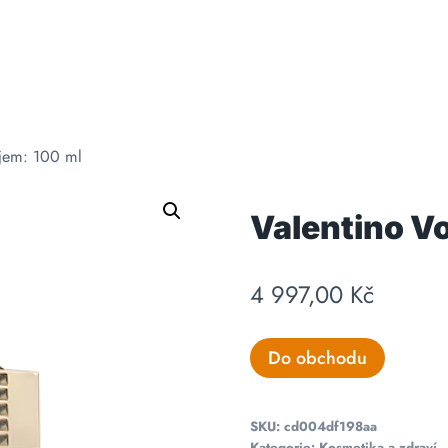
jem: 100 ml
Valentino V
4 997,00
Kč
Do obchodu
SKU:
cd004df198aa
Kategorie:
Kosmetika a zdraví