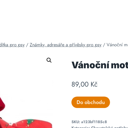
ítka pro psy
/
Známky, adresáře a přívěsky pro psy
/
Vánoční mo
Vánoční mot
89,00
Kč
Do obchodu
SKU:
a123bf1185c8
Kategorie:
Chovatelské potřeby