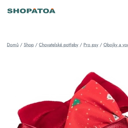
Přeskočit
na
obsah
Domů
/
Shop
/
Chovatelské potřeby
/
Pro psy
/
Obojky a vod