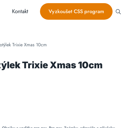
Kontakt
Vyzkoušet CSS program
týlek Trixie Xmas 10cm
ýlek Trixie Xmas 10cm
,
Obojky a vodítka pro psy
,
Pro psy
,
Známky, adresáře a přívěsky