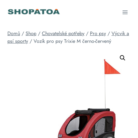
Přeskočit
na
obsah
Domů
/
Shop
/
Chovatelské potřeby
/
Pro psy
/
Výcvik a
psí sporty
/
Vozík pro psy Trixie M černo-červený