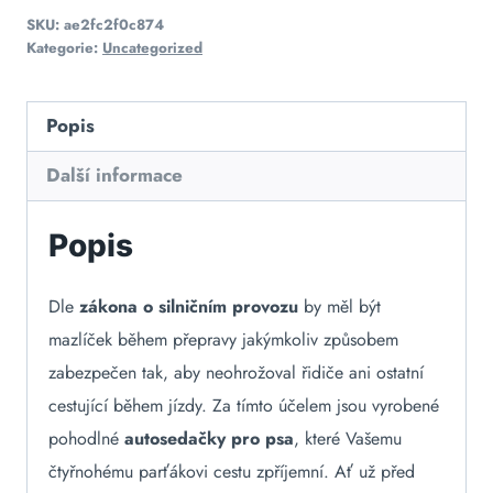
SKU:
ae2fc2f0c874
Kategorie:
Uncategorized
Popis
Další informace
Popis
Dle
zákona o silničním provozu
by měl být
mazlíček během přepravy jakýmkoliv způsobem
zabezpečen tak, aby neohrožoval řidiče ani ostatní
cestující během jízdy. Za tímto účelem jsou vyrobené
pohodlné
autosedačky pro psa
, které Vašemu
čtyřnohému parťákovi cestu zpříjemní. Ať už před