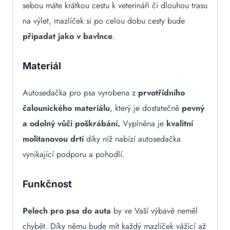
sebou máte krátkou cestu k veterináři či dlouhou trasu
na výlet, mazlíček si po celou dobu cesty bude
připadat jako v bavlnce
.
Materiál
Autosedačka pro psa vyrobena
z
prvotřídního
čalounického materiálu
, který je dostatečně
pevný
a odolný vůči poškrábání.
Vyplněna je
kvalitní
molitanovou drtí
díky níž nabízí autosedačka
vynikající podporu a pohodlí.
Funkčnost
Pelech pro psa do auta
by ve Vaší výbavě neměl
chybět. Díky němu bude mít každý mazlíček vážící až