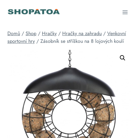
Přeskočit
na
obsah
Domů
/
Shop
/
Hračky
/
Hračky na zahradu
/
Venkovní
sportovní hry
/
Zásobník se stříškou na 8 lojových koulí