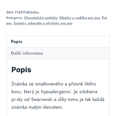
SKU:
f1d57fd02d6e
Kategorie:
Chovatelské potřeby
,
Obojky a vodítka pro psy
,
Pro
psy
,
Známky, adresáře a přívěsky pro psy
Popis
Další informace
Popis
Známka ze smaltovaného a přesně litého
kovu, který je hypoalergenní. Je zdobena
prvky od Swarowski a díky tomu je tak každá
známka malým klenotem.