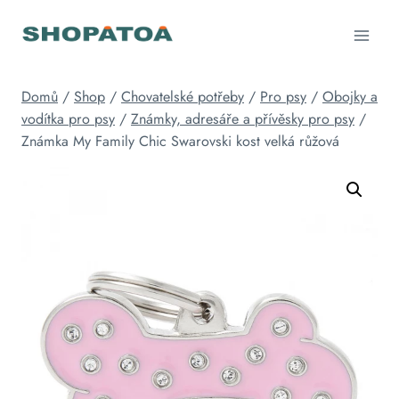
Přeskočit
na
obsah
Domů
/
Shop
/
Chovatelské potřeby
/
Pro psy
/
Obojky a
vodítka pro psy
/
Známky, adresáře a přívěsky pro psy
/
Známka My Family Chic Swarovski kost velká růžová