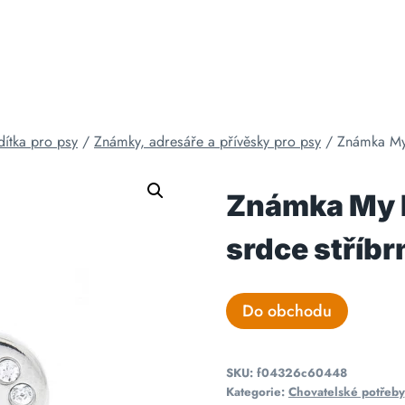
ítka pro psy
/
Známky, adresáře a přívěsky pro psy
/
Známka My 
Známka My F
srdce stříbr
Do obchodu
SKU:
f04326c60448
Kategorie:
Chovatelské potřeby