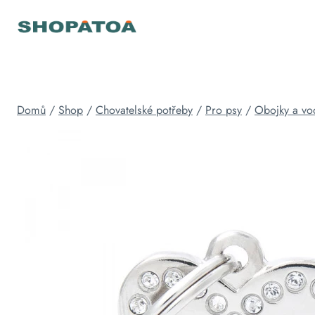
Přeskočit
na
obsah
Domů
/
Shop
/
Chovatelské potřeby
/
Pro psy
/
Obojky a vod