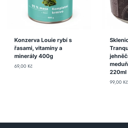
Konzerva Louie rybí s
Sklenic
řasami, vitamíny a
Tranqu
minerály 400g
jehněč
meduň
69,00
Kč
220ml
99,00
Kč