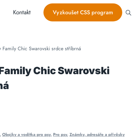
Kontakt
Vyzkoušet CSS program
Family Chic Swarovski srdce stříbrná
amily Chic Swarovski
ná
,
Obojky a vodítka pro psy
,
Pro psy
,
Známky, adresáře a přívěsky