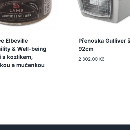
e Elbeville
Přenoska Gulliver 
ility & Well-being
92cm
í s kozlíkem,
2 802,00
Kč
kou a mučenkou