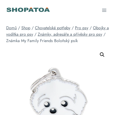
Přeskočit
na
obsah
Domů
/
Shop
/
Chovatelské potřeby
/
Pro psy
/
Obojky a
vodítka pro psy
/
Známky, adresáře a přívěsky pro psy
/
Známka My Family Friends Boloňský psík