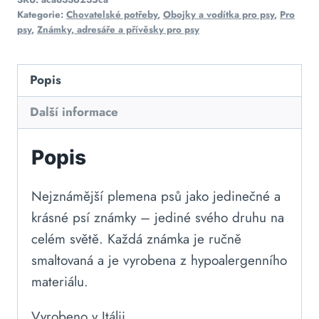
Kategorie:
Chovatelské potřeby
,
Obojky a vodítka pro psy
,
Pro
psy
,
Známky, adresáře a přívěsky pro psy
Popis
Další informace
Popis
Nejznámější plemena psů jako jedinečné a
krásné psí známky – jediné svého druhu na
celém světě. Každá známka je ručně
smaltovaná a je vyrobena z hypoalergenního
materiálu.
Vyrobeno v Itálii.